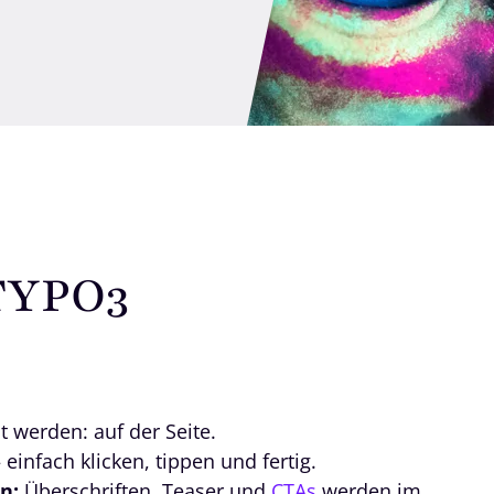
 TYPO3
lt werden: auf der Seite.
infach klicken, tippen und fertig.
n:
Überschriften, Teaser und
CTAs
werden im